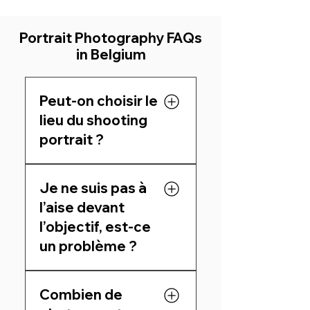
Portrait Photography FAQs
in Belgium
Peut-on choisir le
lieu du shooting
portrait ?
Oui, le lieu est défini
Je ne suis pas à
ensemble : extérieur,
domicile, lieu symbolique
l’aise devant
ou professionnel. Je
l’objectif, est-ce
m’adapte à votre projet.
un problème ?
Pas du tout. Je vous guide
Combien de
tout au long de la séance